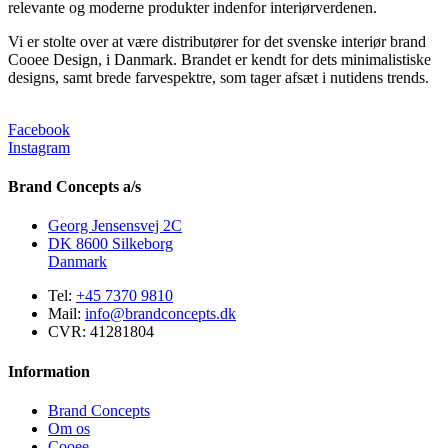
relevante og moderne produkter indenfor interiørverdenen.
Vi er stolte over at være distributører for det svenske interiør brand
Cooee Design, i Danmark. Brandet er kendt for dets minimalistiske
designs, samt brede farvespektre, som tager afsæt i nutidens trends.
Facebook
Instagram
Brand Concepts a/s
Georg Jensensvej 2C
DK 8600 Silkeborg
Danmark
Tel:
+45 7370 9810
Mail:
info@brandconcepts.dk
CVR: 41281804
Information
Brand Concepts
Om os
Cooee