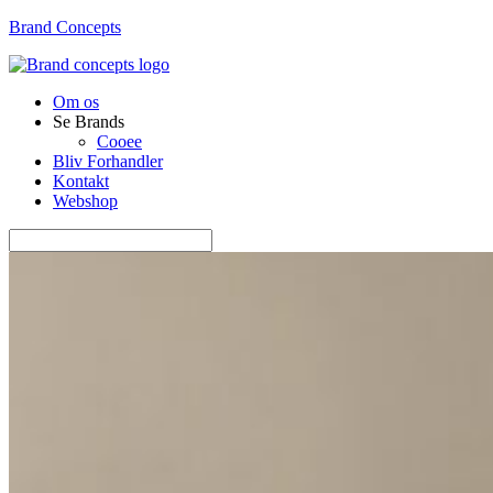
Brand Concepts
Om os
Se Brands
Cooee
Bliv Forhandler
Kontakt
Webshop